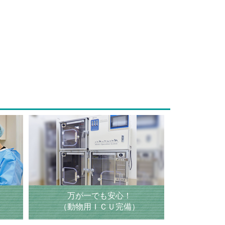
万が一でも安心！
（動物用ＩＣＵ完備）