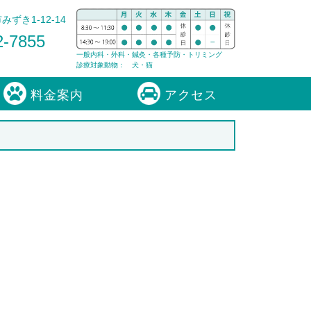
ずき1-12-14
2-7855
一般内科・外科・鍼灸・各種予防・トリミング
診療対象動物： 犬・猫
料金案内
アクセス