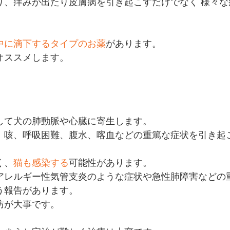
り、痒みが出たり皮膚病を引き起こすだけでなく 様々
中に滴下するタイプのお薬
があります。
オススメします。
。
して犬の肺動脈や心臓に寄生します。
、咳、呼吸困難、腹水、喀血などの重篤な症状を引き起
く、
猫も感染する
可能性があります。
アレルギー性気管支炎のような症状や急性肺障害などの
う報告があります。
防が大事です。