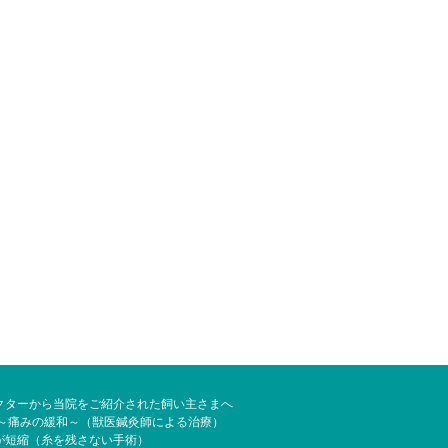
クターから当院をご紹介された飼い主さまへ
 ～痛みの緩和～（獣医鍼灸師による治療）
が短縮（糸を残さない手術）