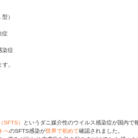
１型）
染症
感染症
ます。
SFTS）
というダニ媒介性のウイルス感染症が国内で
トへ
のSFTS感染が
世界で初めて
確認されました。