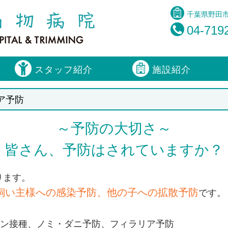
千葉県野田市み
04-719
スタッフ紹介
施設紹介
ア予防
～予防の大切さ～
皆さん、予防はされていますか？
ります。
飼い主様への感染予防、他の子への拡散予防
です。
ン接種、ノミ・ダニ予防、フィラリア予防