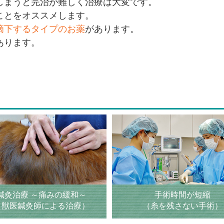
しまうと完治が難しく治療は大変です。
ことをオススメします。
滴下するタイプのお薬
があります。
あります。
。
鍼灸治療 ～痛みの緩和～
手術時間が短縮
（獣医鍼灸師による治療）
（糸を残さない手術）