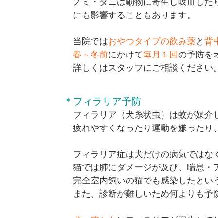
ノミ・ダニは動物に寄生し吸血した
にも影響することもあります。
当院では
おやつタイプの飲み薬
と
背
春～冬前
にかけて
毎月１回
の予防を
詳しくはスタッフにご相談ください
＊フィラリア予防
フィラリア（犬糸状虫）は蚊が媒介
疲れやすくなったり運動を嫌ったり
フィラリア症は犬だけの病気ではな
猫では肺にダメージが及び、喘息・
完全室内飼いの猫でも感染したとい
また、診断が難しいため何よりも予