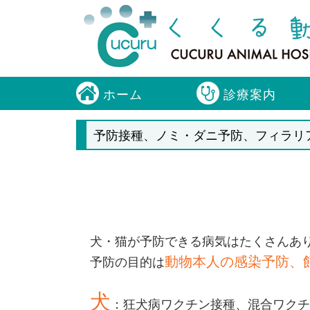
ホーム
診療案内
予防接種、ノミ・ダニ予防、フィラリ
犬・猫が予防できる病気はたくさんあ
動物本人の感染予防、
予防の目的は
犬
：狂犬病ワクチン接種、混合ワクチ