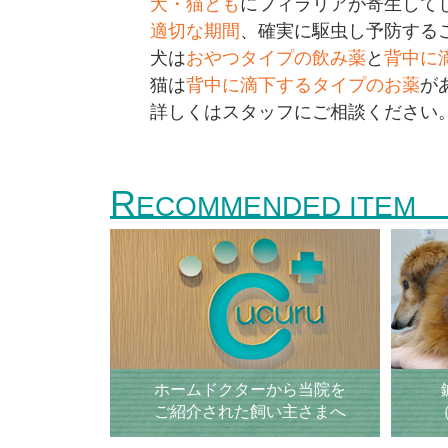
犬・猫とも
にフィラリアが寄生して
適切な期間
、確実に駆虫し予防する
犬は
おやつタイプの飲み薬
と
背中に
猫は
背中に滴下するタイプのお薬
が
詳しくはスタッフにご相談ください
R
ECOMMENDED ITEM
ホームドクターから当院を
ご紹介された飼い主さまへ